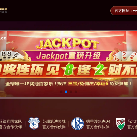
官方网址：www